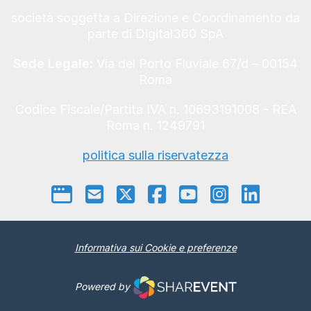
società soggetta a Direzione e Coordinamento da
parte di Digital360 SpA
Sede Legale:
Via del Porto Fluviale 67/d – 00154
Roma
Codice Fiscale/Partita IVA n. 10693191008 - REA
Roma n. 1249791
politica sulla riservatezza
Informativa sui Cookie e preferenze
Powered by