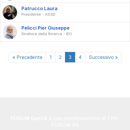
Patrucco Laura
Presidente - ASSD
Pelicci Pier Giuseppe
Direttore della Ricerca - IEO
« Precedente
1
2
3
4
Successivo »
FORUM Sanità
è una manifestazione di FPA-
FORUM PA