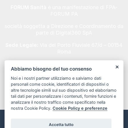
FORUM Sanità
è una manifestazione di FPA-
FORUM PA
società soggetta a Direzione e Coordinamento da
parte di Digital360 SpA
Sede Legale:
Via del Porto Fluviale 67/d – 00154
Roma
Codice Fiscale/Partita IVA n. 10693191008 - REA
Abbiamo bisogno del tuo consenso
Roma n. 1249791
Noi e i nostri partner utilizziamo e salviamo dati
politica sulla riservatezza
personali come cookie, identificatori di dispositivi o
altre tecnologie simili sul suo dispositivo ed elaboriamo
tali dati per personalizzare i contenuti, fornire funzioni e
analizzare il nostro traffico come specificato nella
nostra Cookie Policy.
Cookie Policy e preferenze
Informativa sui Cookie e preferenze
Accetta tutto