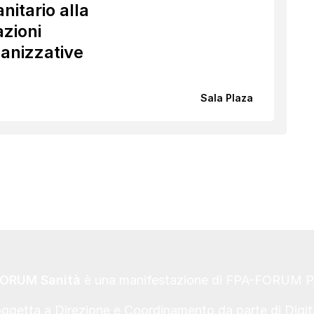
nitario alla
zioni
ganizzative
Sala Plaza
ORUM Sanità
è una manifestazione di FPA-FORUM 
oggetta a Direzione e Coordinamento da parte di Digi