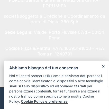
FORUM Sanità
è una manifestazione di FPA-
FORUM PA
società soggetta a Direzione e Coordinamento da
parte di Digital360 SpA
Sede Legale:
Via del Porto Fluviale 67/d – 00154
Roma
Codice Fiscale/Partita IVA n. 10693191008 - REA
Roma n. 1249791
politica sulla riservatezza
Abbiamo bisogno del tuo consenso
Noi e i nostri partner utilizziamo e salviamo dati personali
come cookie, identificatori di dispositivi o altre tecnologie
simili sul suo dispositivo ed elaboriamo tali dati per
personalizzare i contenuti, fornire funzioni e analizzare il
nostro traffico come specificato nella nostra Cookie
Informativa sui Cookie e preferenze
Policy.
Cookie Policy e preferenze